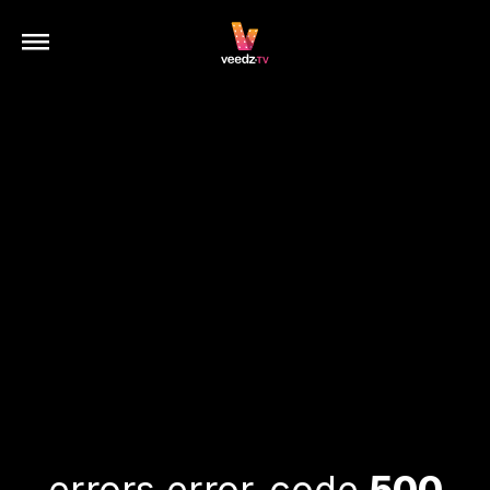
errors.error-code
500