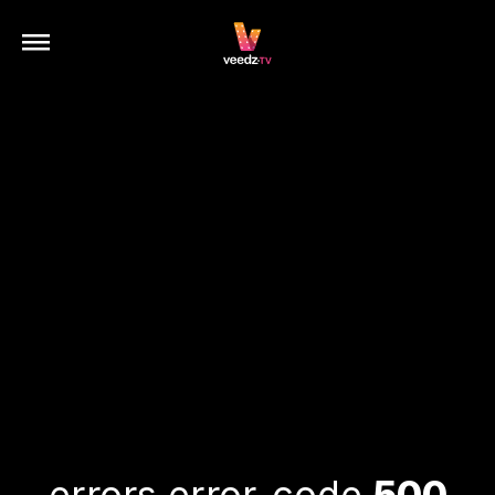
errors.error-code
500